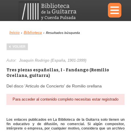
×
Inicio
Biblioteca
›
›
Resultados búsqueda
Menu
VOLVER
Biblioteca
Diccionario
Autor:
Joaquín Rodrigo (España, 1901-1999)
Tres piezas españollas, I - Fandango (Romilio
Orellana, guitarra)
Del disco 'Articulo de Concierto' de Romilio orellana
Área personal
Reproductor
Para acceder al contenido completo necesitas estar registrado
Los enlaces publicados en La Biblioteca de la Guitarra solo tienen un
fin educativo y de difusión, no comercial. Si algún compositor,
intérprete o empresa, por cualquier motivo, considera que un archivo