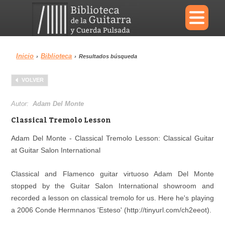
×
Inicio
Biblioteca
›
›
Resultados búsqueda
Menu
VOLVER
Biblioteca
Diccionario
Autor:
Adam Del Monte
Classical Tremolo Lesson
Adam Del Monte - Classical Tremolo Lesson: Classical Guitar
at Guitar Salon International
Área personal
Reproductor
Classical and Flamenco guitar virtuoso Adam Del Monte
stopped by the Guitar Salon International showroom and
recorded a lesson on classical tremolo for us. Here he's playing
a 2006 Conde Hermnanos 'Esteso' (http://tinyurl.com/ch2eeot).