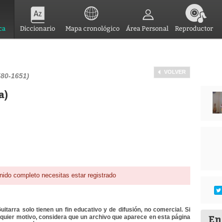
ca
Diccionario
Mapa cronológico
Área Personal
Reproductor
VOLVER
580-1651)
a)
nido completo necesitas estar registrado
itarra solo tienen un fin educativo y de difusión, no comercial. Si
En
lquier motivo, considera que un archivo que aparece en esta página