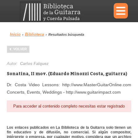
×
Inicio
Biblioteca
›
›
Resultados búsqueda
Menu
VOLVER
Biblioteca
Diccionario
Autor:
Carlos Falquez
Sonatina, II mov. (Eduardo Minozzi Costa, guitarra)
Dr. Costa Video Lessons: http://www.MasterGuitarOnline.com
Concerts, Events, Weddings - http://www.guitarimpact.com
Área personal
Reproductor
Para acceder al contenido completo necesitas estar registrado
Los enlaces publicados en La Biblioteca de la Guitarra solo tienen un
fin educativo y de difusión, no comercial. Si algún compositor,
intérprete o empresa, por cualquier motivo, considera que un archivo