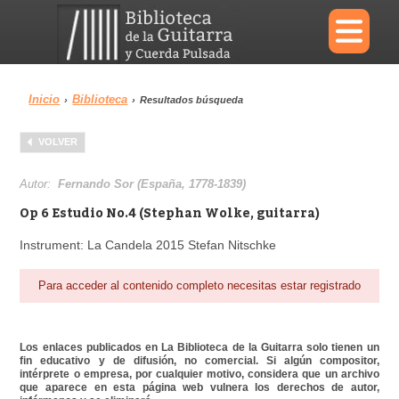
×
Inicio
Biblioteca
›
›
Resultados búsqueda
Menu
VOLVER
Biblioteca
Diccionario
Autor:
Fernando Sor (España, 1778-1839)
Op 6 Estudio No.4 (Stephan Wolke, guitarra)
Instrument: La Candela 2015 Stefan Nitschke
Área personal
Reproductor
Para acceder al contenido completo necesitas estar registrado
Los enlaces publicados en La Biblioteca de la Guitarra solo tienen un
fin educativo y de difusión, no comercial. Si algún compositor,
intérprete o empresa, por cualquier motivo, considera que un archivo
que aparece en esta página web vulnera los derechos de autor,