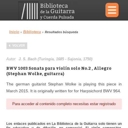
×
Inicio
Biblioteca
›
›
Resultados búsqueda
Menu
VOLVER
Biblioteca
Diccionario
Autor:
J. S. Bach (Turingia, 1685 - Sajonia, 1750)
BWV 1003 Sonata para violín solo No.2 , Allegro
(Stephan Wolke, guitarra)
The german guitarist Stephan Wolke is playing this piece in
Área personal
Reproductor
March 2015. It is originally written for for Harpsichord BWV 964.
Para acceder al contenido completo necesitas estar registrado
Los enlaces publicados en La Biblioteca de la Guitarra solo tienen un
fin educativo y de difusión, no comercial. Si algún compositor,