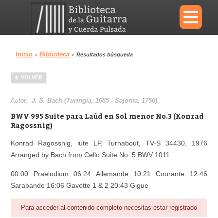
×
Inicio
Biblioteca
›
›
Resultados búsqueda
Menu
VOLVER
Biblioteca
Diccionario
Autor:
J. S. Bach (Turingia, 1685 - Sajonia, 1750)
BWV 995 Suite para Laúd en Sol menor No.3 (Konrad
Ragossnig)
Konrad Ragossnig, lute LP, Turnabout, TV-S 34430, 1976
Área personal
Reproductor
Arranged by Bach from Cello Suite No. 5 BWV 1011
00:00 Praeludium 06:24 Allemande 10:21 Courante 12:46
Sarabande 16:06 Gavotte 1 & 2 20:43 Gigue
Para acceder al contenido completo necesitas estar registrado