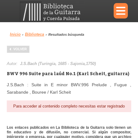
×
Inicio
Biblioteca
›
›
Resultados búsqueda
Menu
VOLVER
Biblioteca
Diccionario
Autor:
J.S.Bach (Turingia, 1685 - Sajonia,1750)
BWV 996 Suite para laúd No.1 (Karl Scheit, guitarra)
J.S.Bach : Suite in E minor BWV.996 Prelude , Fugue ,
Sarabande , Bouree / Karl Scheit
Área personal
Reproductor
Para acceder al contenido completo necesitas estar registrado
Los enlaces publicados en La Biblioteca de la Guitarra solo tienen un
fin educativo y de difusión, no comercial. Si algún compositor,
intérprete o empresa, por cualquier motivo, considera que un archivo