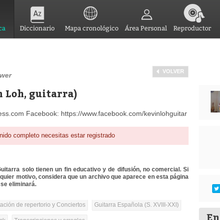
ca
Diccionario
Mapa cronológico
Área Personal
Reproductor
VOLVER
uwer
n Loh, guitarra)
ress.com Facebook: https://www.facebook.com/kevinlohguitar
nido completo necesitas estar registrado
itarra solo tienen un fin educativo y de difusión, no comercial. Si
lquier motivo, considera que un archivo que aparece en esta página
se eliminará.
tación de repertorio y Conciertos
Guitarra Española (S. XVIII-XXI)
En