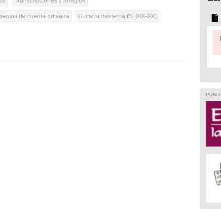
ck
Transcripciones y arreglos
umentos de cuerda pulsada
Guitarra moderna (S. XIX-XX)
PUBLI