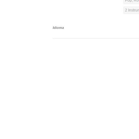
Pop, Ro
2 Instr
Idioma