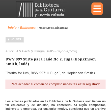
×
Inicio
Biblioteca
›
›
Resultados búsqueda
Menu
VOLVER
Biblioteca
Diccionario
Autor:
J.S.Bach (Turingia, 1685 - Sajonia,1750)
BWV 997 Suite para Laúd No.2, Fuga (Hopkinson
Smith, laúd)
"Partita for luth, BWV 997: II.Fuga", de Hopkinson Smith (
Área personal
Reproductor
Para acceder al contenido completo necesitas estar registrado
Los enlaces publicados en La Biblioteca de la Guitarra solo tienen un
fin educativo y de difusión, no comercial. Si algún compositor,
intérprete o empresa, por cualquier motivo, considera que un archivo