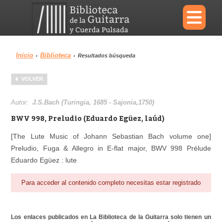
×
Inicio
Biblioteca
›
›
Resultados búsqueda
Menu
VOLVER
Biblioteca
Diccionario
Autor:
J.S.Bach (Turingia, 1685 - Sajonia,1750)
BWV 998, Preludio (Eduardo Egüez, laúd)
[The Lute Music of Johann Sebastian Bach volume one]
Preludio, Fuga & Allegro in E-flat major, BWV 998 Prélude
Área personal
Reproductor
Eduardo Egüez : lute
Para acceder al contenido completo necesitas estar registrado
Los enlaces publicados en La Biblioteca de la Guitarra solo tienen un