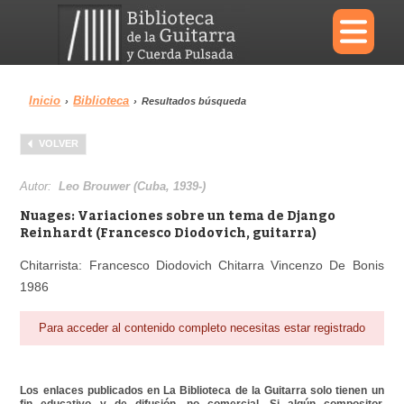
×
Inicio
Biblioteca
›
›
Resultados búsqueda
Menu
VOLVER
Biblioteca
Diccionario
Autor:
Leo Brouwer (Cuba, 1939-)
Nuages: Variaciones sobre un tema de Django
Reinhardt (Francesco Diodovich, guitarra)
Chitarrista: Francesco Diodovich Chitarra Vincenzo De Bonis
Área personal
Reproductor
1986
Para acceder al contenido completo necesitas estar registrado
Los enlaces publicados en La Biblioteca de la Guitarra solo tienen un
fin educativo y de difusión, no comercial. Si algún compositor,