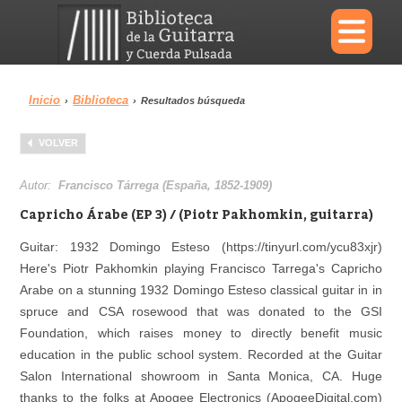
×
Inicio
Biblioteca
›
›
Resultados búsqueda
Menu
VOLVER
Biblioteca
Diccionario
Autor:
Francisco Tárrega (España, 1852-1909)
Capricho Árabe (EP 3) / (Piotr Pakhomkin, guitarra)
Guitar: 1932 Domingo Esteso (https://tinyurl.com/ycu83xjr)
Here's Piotr Pakhomkin playing Francisco Tarrega's Capricho
Área personal
Reproductor
Arabe on a stunning 1932 Domingo Esteso classical guitar in in
spruce and CSA rosewood that was donated to the GSI
Foundation, which raises money to directly benefit music
education in the public school system. Recorded at the Guitar
Salon International showroom in Santa Monica, CA. Huge
thanks to the folks at Apogee Electronics (ApogeeDigital.com)