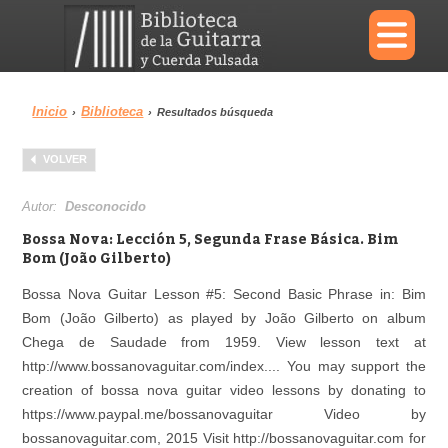
×
Inicio
Biblioteca
›
›
Resultados búsqueda
Menu
VOLVER
Biblioteca
Diccionario
Autor:
Desconocido
Bossa Nova: Lección 5, Segunda Frase Básica. Bim
Bom (João Gilberto)
Bossa Nova Guitar Lesson #5: Second Basic Phrase in: Bim
Área personal
Reproductor
Bom (João Gilberto) as played by João Gilberto on album
Chega de Saudade from 1959. View lesson text at
http://www.bossanovaguitar.com/index.... You may support the
creation of bossa nova guitar video lessons by donating to
https://www.paypal.me/bossanovaguitar Video by
bossanovaguitar.com, 2015 Visit http://bossanovaguitar.com for