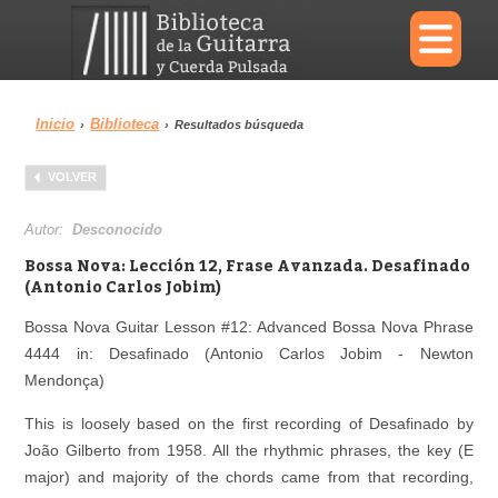
×
Inicio
Biblioteca
›
›
Resultados búsqueda
Menu
VOLVER
Biblioteca
Diccionario
Autor:
Desconocido
Bossa Nova: Lección 12, Frase Avanzada. Desafinado
(Antonio Carlos Jobim)
Bossa Nova Guitar Lesson #12: Advanced Bossa Nova Phrase
Área personal
Reproductor
4444 in: Desafinado (Antonio Carlos Jobim - Newton
Mendonça)
This is loosely based on the first recording of Desafinado by
João Gilberto from 1958. All the rhythmic phrases, the key (E
major) and majority of the chords came from that recording,