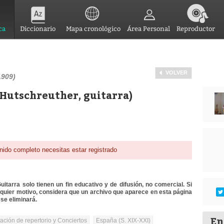
ca
Diccionario
Mapa cronológico
Área Personal
Reproductor
VOLVER
1909)
 Hutschreuther, guitarra)
nido completo necesitas estar registrado
itarra solo tienen un fin educativo y de difusión, no comercial. Si
lquier motivo, considera que un archivo que aparece en esta página
se eliminará.
En
tación de repertorio y Conciertos
España (S. XIX-XXI)