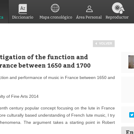
ca
Diccionario
Mapa cronológico
Área Personal
Reproductor
VOLVER
tigation of the function and
France between 1650 and 1700
function and performance of music in France between 1650 and
lty of Fine Arts 2014
teenth century popular concept focusing on the lute in France
 culturally based understanding of French lute music, I try
 phenomena. The argument takes a starting point in Robert
En