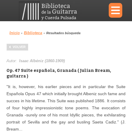
×
Inicio
Biblioteca
›
›
Resultados búsqueda
Menu
VOLVER
Biblioteca
Diccionario
Autor:
Isaac Albéniz (1860-1909)
Op. 47 Suite española, Granada ( Julian Bream,
guitarra )
"It is, however, his earlier pieces and in particular the Suite
Área personal
Reproductor
Española Opus 47 which initially brought Albeniz such fame and
succes in his lifetime. This Suite was published 1886. It consists
of four highly impressionistic tone poems. The evocation of
Granada -surely one of his most Idyllic pieces, the exhilarating
portrait of Sevilla and the gay and busling Saeta Cadiz." (J.
Bream...