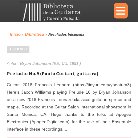
×
Inicio
Biblioteca
›
›
Resultados búsqueda
Menu
VOLVER
Biblioteca
Diccionario
Autor:
Bryan Johanson (EE. UU. 1951-)
Preludio No.9 (Paolo Coriani, guitarra)
Guitar: 2018 Francois Leonard (https://tinyurl.com/ybeatum3)
Here's Jaxon WIlliams playing Prelude 18 by Bryan Johanson
Área personal
Reproductor
on a new 2018 Francois Leonard classical guitar in spruce and
maple. Recorded at the Guitar Salon International showroom in
Santa Monica, CA. Huge thanks to the folks at Apogee
Electronics (ApogeeDigital.com) for the use of their Ensemble
interface in these recordings....