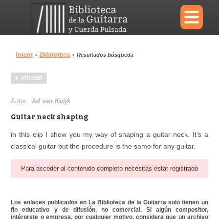
×
Inicio
Biblioteca
›
›
Resultados búsqueda
Menu
VOLVER
Biblioteca
Diccionario
Autor:
Ad van Kuijk
Guitar neck shaping
in this clip I show you my way of shaping a guitar neck. It's a
classical guitar but the procedure is the same for any guitar.
Área personal
Reproductor
Para acceder al contenido completo necesitas estar registrado
Los enlaces publicados en La Biblioteca de la Guitarra solo tienen un
fin educativo y de difusión, no comercial. Si algún compositor,
intérprete o empresa, por cualquier motivo, considera que un archivo