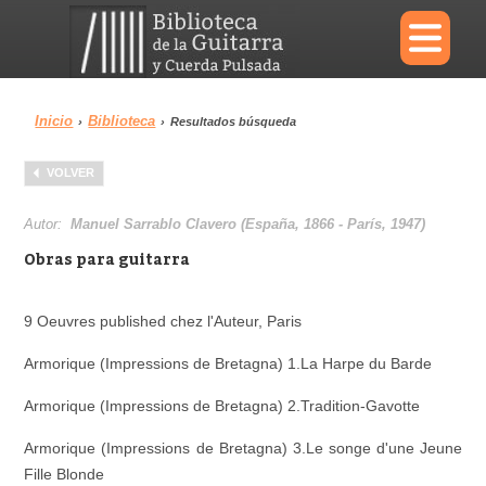
×
Inicio
Biblioteca
›
›
Resultados búsqueda
Menu
VOLVER
Biblioteca
Diccionario
Autor:
Manuel Sarrablo Clavero (España, 1866 - París, 1947)
Obras para guitarra
9 Oeuvres published chez l'Auteur, Paris
Área personal
Reproductor
Armorique (Impressions de Bretagna) 1.La Harpe du Barde
Armorique (Impressions de Bretagna) 2.Tradition-Gavotte
Armorique (Impressions de Bretagna) 3.Le songe d'une Jeune
Fille Blonde