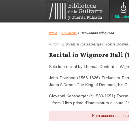
Bibliote
Inicio
›
Biblioteca
›
Resultados búsqueda
Giovanni Kapsberger, John Dowl
Autor:
Recital in Wigmore Hall (
Solo lute recital by Thomas Dunford in Wigm
John Dowland (1563-1626) Preludium For
Jump A Dream The King of Denmark, his Gal
Giovanni Kapsberger (c.1580-1651) Toccata 
1 from 'Libro primo d'intavolatura di lauto' 
Para acceder al conte