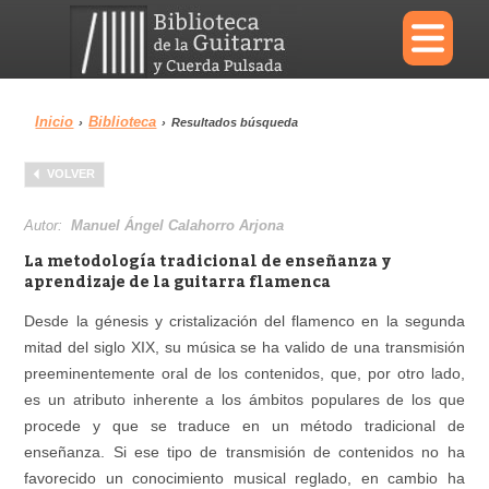
×
Inicio
Biblioteca
›
›
Resultados búsqueda
Menu
VOLVER
Biblioteca
Diccionario
Autor:
Manuel Ángel Calahorro Arjona
La metodología tradicional de enseñanza y
aprendizaje de la guitarra flamenca
Desde la génesis y cristalización del flamenco en la segunda
Área personal
Reproductor
mitad del siglo XIX, su música se ha valido de una transmisión
preeminentemente oral de los contenidos, que, por otro lado,
es un atributo inherente a los ámbitos populares de los que
procede y que se traduce en un método tradicional de
enseñanza. Si ese tipo de transmisión de contenidos no ha
favorecido un conocimiento musical reglado, en cambio ha