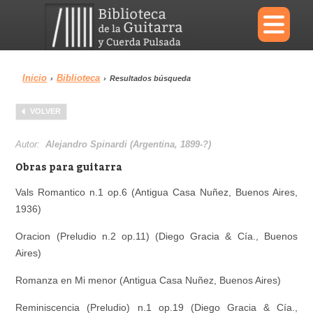
×
Inicio
Biblioteca
›
›
Resultados búsqueda
Menu
VOLVER
Biblioteca
Diccionario
Autor:
Alejandro Spinardi (Argentina, 1899-?)
Obras para guitarra
Vals Romantico n.1 op.6 (Antigua Casa Nuñez, Buenos Aires,
1936)
Área personal
Reproductor
Oracion (Preludio n.2 op.11) (Diego Gracia & Cía., Buenos
Aires)
Romanza en Mi menor (Antigua Casa Nuñez, Buenos Aires)
Reminiscencia (Preludio) n.1 op.19 (Diego Gracia & Cía.,