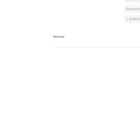
Renacim
1 instr
Idioma