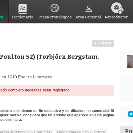
ca
Diccionario
Mapa cronológico
Área Personal
Reproductor
VOLVER
Poulton 52) (Torbjörn Bergstam,
. ca 1610 English Lutemusic
nido completo necesitas estar registrado
itarra solo tienen un fin educativo y de difusión, no comercial. Si
lquier motivo, considera que un archivo que aparece en esta página
se eliminará.
En
tación de repertorio y Conciertos
Laúd Renacimiento y Barroco