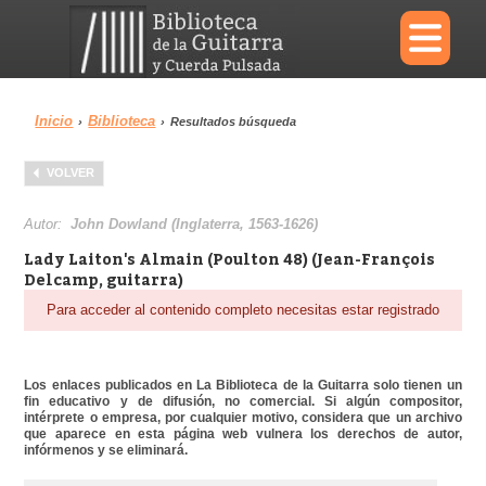
×
Inicio
Biblioteca
›
›
Resultados búsqueda
Menu
VOLVER
Biblioteca
Diccionario
Autor:
John Dowland (Inglaterra, 1563-1626)
Lady Laiton's Almain (Poulton 48) (Jean-François
Delcamp, guitarra)
Para acceder al contenido completo necesitas estar registrado
Área personal
Reproductor
Los enlaces publicados en La Biblioteca de la Guitarra solo tienen un
fin educativo y de difusión, no comercial. Si algún compositor,
intérprete o empresa, por cualquier motivo, considera que un archivo
que aparece en esta página web vulnera los derechos de autor,
infórmenos y se eliminará.