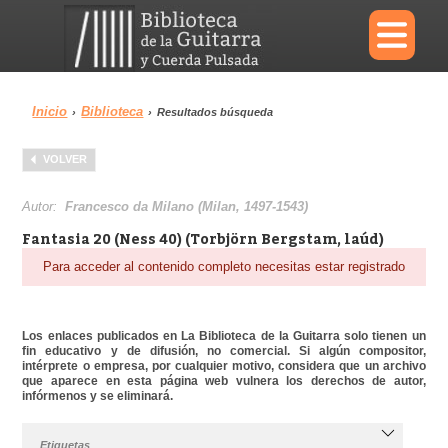
×
Inicio
Biblioteca
›
›
Resultados búsqueda
Menu
VOLVER
Biblioteca
Diccionario
Autor:
Francesco da Milano (Milan, 1497-1543)
Fantasia 20 (Ness 40) (Torbjörn Bergstam, laúd)
Para acceder al contenido completo necesitas estar registrado
Área personal
Reproductor
Los enlaces publicados en La Biblioteca de la Guitarra solo tienen un
fin educativo y de difusión, no comercial. Si algún compositor,
intérprete o empresa, por cualquier motivo, considera que un archivo
que aparece en esta página web vulnera los derechos de autor,
infórmenos y se eliminará.
Etiquetas