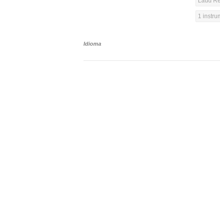
Laúd Re
1 instr
Idioma