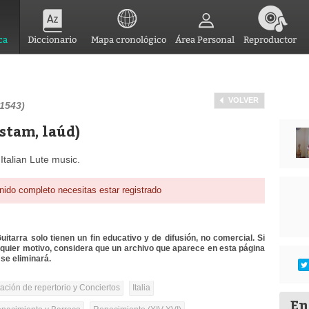
ca
Diccionario
Mapa cronológico
Área Personal
Reproductor
VOLVER
-1543)
stam, laúd)
talian Lute music.
nido completo necesitas estar registrado
itarra solo tienen un fin educativo y de difusión, no comercial. Si
lquier motivo, considera que un archivo que aparece en esta página
se eliminará.
tación de repertorio y Conciertos
Italia
En