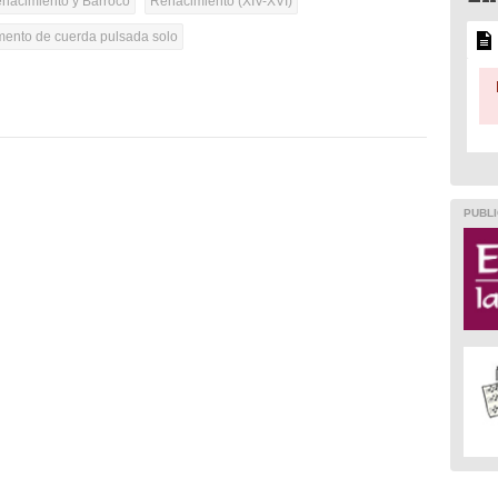
nacimiento y Barroco
Renacimiento (XIV-XVI)
umento de cuerda pulsada solo
PUBLI