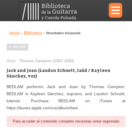
×
Inicio
Biblioteca
›
›
Resultados búsqueda
Menu
VOLVER
Biblioteca
Diccionario
Autor:
Thomas Campion (1567–1620)
Jack and Joan (Laudon Schuett, laúd / Kayleen
Sánchez, voz)
BEDLAM performs Jack and Joan by Thomas Campion.
Área personal
Reproductor
BEDLAM is Kayleen Sánchez, soprano, and Laudon Schuett,
lutenist. Purchase BEDLAM on iTunes at
https://itunes.apple.com/us/album/bed...
Para acceder al contenido completo necesitas estar registrado