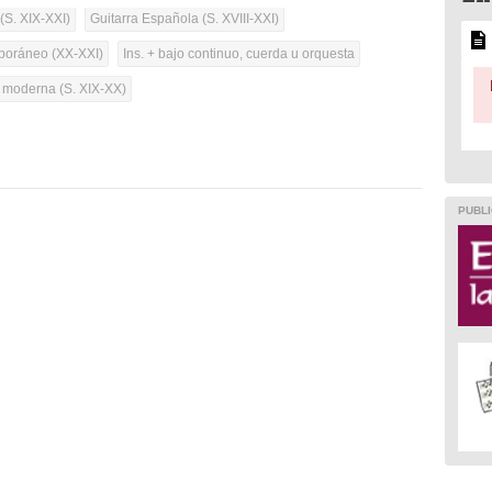
(S. XIX-XXI)
Guitarra Española (S. XVIII-XXI)
oráneo (XX-XXI)
Ins. + bajo continuo, cuerda u orquesta
a moderna (S. XIX-XX)
PUBLI