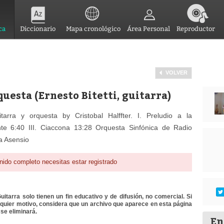
ca
Diccionario
Mapa cronológico
Área Personal
Reproductor
VOLVER
questa (Ernesto Bitetti, guitarra)
itarra y orquesta by Cristobal Halffter. I. Preludio a la
te 6:40 III. Ciaccona 13:28 Orquesta Sinfónica de Radio
ía Asensio
nido completo necesitas estar registrado
itarra solo tienen un fin educativo y de difusión, no comercial. Si
lquier motivo, considera que un archivo que aparece en esta página
se eliminará.
En