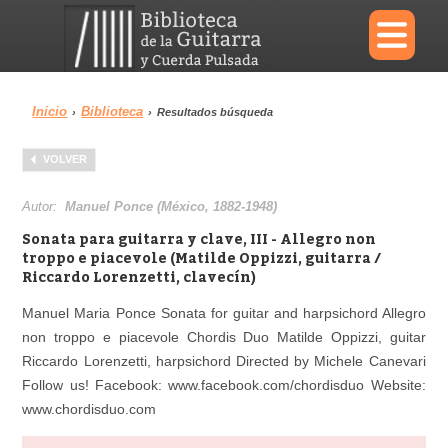
×
Inicio
Biblioteca
›
›
Resultados búsqueda
Menu
VOLVER
Biblioteca
Diccionario
Autor:
Manuel Ponce (México, 1882-1948)
Sonata para guitarra y clave, III - Allegro non
troppo e piacevole (Matilde Oppizzi, guitarra /
Riccardo Lorenzetti, clavecín)
Área personal
Reproductor
Manuel Maria Ponce Sonata for guitar and harpsichord Allegro
non troppo e piacevole Chordis Duo Matilde Oppizzi, guitar
Riccardo Lorenzetti, harpsichord Directed by Michele Canevari
Follow us! Facebook: www.facebook.com/chordisduo Website:
www.chordisduo.com