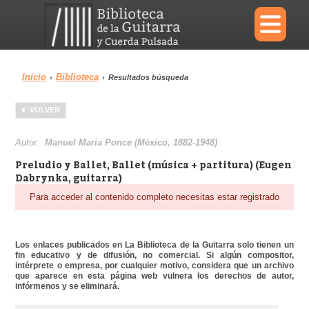
×
Inicio
Biblioteca
›
›
Resultados búsqueda
Menu
VOLVER
Biblioteca
Diccionario
Autor:
Manuel Maria Ponce (México, 1882-1948)
Preludio y Ballet, Ballet (música + partitura) (Eugen
Dabrynka, guitarra)
Para acceder al contenido completo necesitas estar registrado
Área personal
Reproductor
Los enlaces publicados en La Biblioteca de la Guitarra solo tienen un
fin educativo y de difusión, no comercial. Si algún compositor,
intérprete o empresa, por cualquier motivo, considera que un archivo
que aparece en esta página web vulnera los derechos de autor,
infórmenos y se eliminará.