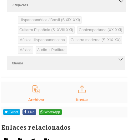
Etiquetas
Hispanoamérica / Brasil (S.XIX-XXI)
Guitarra Española (S. XVIII-XXI)
Contemporáneo (XX-XXI)
Música Hispanoamericana
Guitarra moderna (S. XIX-XX)
México
Audio + Partitura
Idioma
Enviar
Archivar
Tweet
Like
WhatsApp
Enlaces relacionados