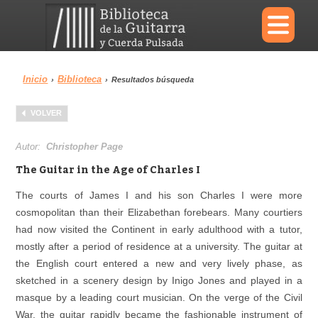
×
Inicio
Biblioteca
›
›
Resultados búsqueda
Menu
VOLVER
Biblioteca
Diccionario
Autor:
Christopher Page
The Guitar in the Age of Charles I
The courts of James I and his son Charles I were more
cosmopolitan than their Elizabethan forebears. Many courtiers
Área personal
Reproductor
had now visited the Continent in early adulthood with a tutor,
mostly after a period of residence at a university. The guitar at
the English court entered a new and very lively phase, as
sketched in a scenery design by Inigo Jones and played in a
masque by a leading court musician. On the verge of the Civil
War, the guitar rapidly became the fashionable instrument of