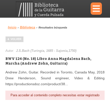
×
Inicio
Biblioteca
›
›
Resultados búsqueda
Menu
VOLVER
Biblioteca
Diccionario
Autor:
J.S.Bach (Turingia, 1685 - Sajonia,1750)
BWV 124 (No. 18) Libro Anna Magdalena Bach,
Marcha (Andrew Zohn, Guitarra)
Andrew Zohn, Guitar. Recorded in Toronto, Canada May, 2018
Área personal
Reproductor
Drew Henderson, Sound engineer, Video & Editing
https://productionsdoz.com/product/38...
Para acceder al contenido completo necesitas estar registrado