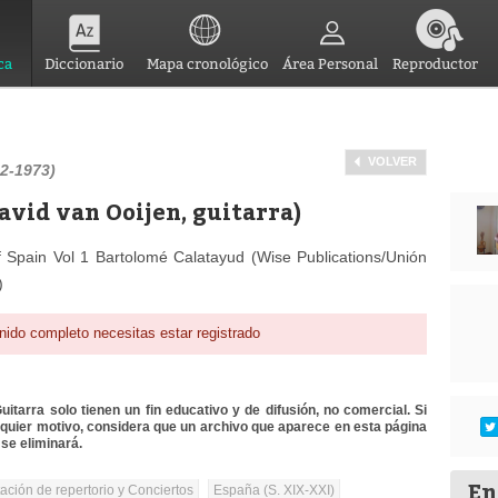
ca
Diccionario
Mapa cronológico
Área Personal
Reproductor
VOLVER
2-1973)
avid van Ooijen, guitarra)
f Spain Vol 1 Bartolomé Calatayud (Wise Publications/Unión
)
nido completo necesitas estar registrado
itarra solo tienen un fin educativo y de difusión, no comercial. Si
lquier motivo, considera que un archivo que aparece en esta página
se eliminará.
En
tación de repertorio y Conciertos
España (S. XIX-XXI)