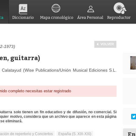
ca
Diccionario
Mapa cronológico
Área Personal
Reproductor
VOLVER
2-1973)
en, guitarra)
 Calatayud (Wise Publications/Unión Musical Ediciones S.L.
nido completo necesitas estar registrado
itarra solo tienen un fin educativo y de difusión, no comercial. Si
lquier motivo, considera que un archivo que aparece en esta página
se eliminará.
En
tación de repertorio y Conciertos
España (S. XIX-XXI)