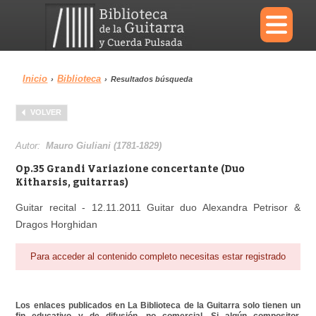
×
Inicio
Biblioteca
›
›
Resultados búsqueda
Menu
VOLVER
Biblioteca
Diccionario
Autor:
Mauro Giuliani (1781-1829)
Op.35 Grandi Variazione concertante (Duo
Kitharsis, guitarras)
Guitar recital - 12.11.2011 Guitar duo Alexandra Petrisor &
Área personal
Reproductor
Dragos Horghidan
Para acceder al contenido completo necesitas estar registrado
Los enlaces publicados en La Biblioteca de la Guitarra solo tienen un
fin educativo y de difusión, no comercial. Si algún compositor,