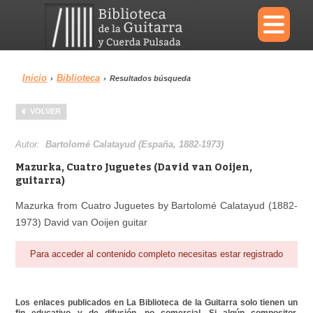
×
Inicio
Biblioteca
›
›
Resultados búsqueda
Menu
VOLVER
Biblioteca
Diccionario
Autor:
Bartolomé Calatayud (España, 1882-1973)
Mazurka, Cuatro Juguetes (David van Ooijen,
guitarra)
Mazurka from Cuatro Juguetes by Bartolomé Calatayud (1882-
Área personal
Reproductor
1973) David van Ooijen guitar
Para acceder al contenido completo necesitas estar registrado
Los enlaces publicados en La Biblioteca de la Guitarra solo tienen un
fin educativo y de difusión, no comercial. Si algún compositor,