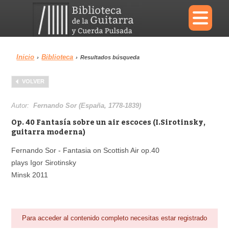
×
Inicio
Biblioteca
›
›
Resultados búsqueda
Menu
VOLVER
Biblioteca
Diccionario
Autor:
Fernando Sor (España, 1778-1839)
Op. 40 Fantasía sobre un air escoces (I.Sirotinsky,
guitarra moderna)
Fernando Sor - Fantasia on Scottish Air op.40
Área personal
Reproductor
plays Igor Sirotinsky
Minsk 2011
Para acceder al contenido completo necesitas estar registrado