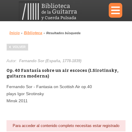
×
Inicio
Biblioteca
›
›
Resultados búsqueda
Menu
VOLVER
Biblioteca
Diccionario
Autor:
Fernando Sor (España, 1778-1839)
Op. 40 Fantasía sobre un air escoces (I.Sirotinsky,
guitarra moderna)
Fernando Sor - Fantasia on Scottish Air op.40
Área personal
Reproductor
plays Igor Sirotinsky
Minsk 2011
Para acceder al contenido completo necesitas estar registrado