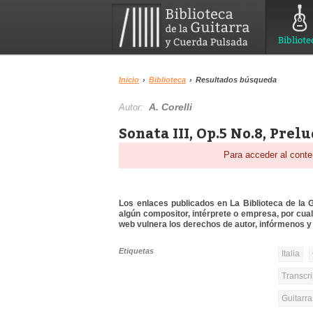
Bibliote
Inicio
›
Biblioteca
›
Resultados búsqueda
A. Corelli
Autor:
Sonata III, Op.5 No.8, Prel
Para acceder al conte
Los enlaces publicados en La Biblioteca de la Gu
algún compositor, intérprete o empresa, por cua
web vulnera los derechos de autor, infórmenos y 
Etiquetas
Italia
Transcri
Guitarr