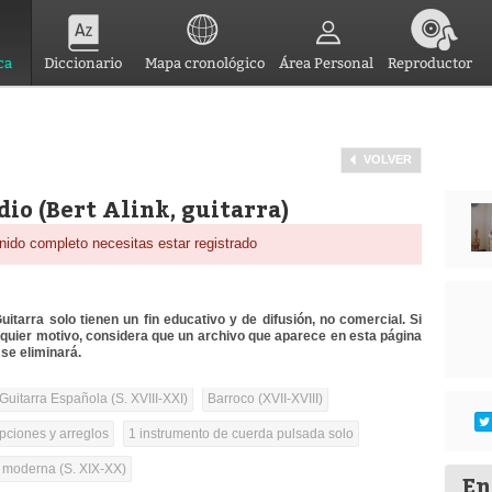
ca
Diccionario
Mapa cronológico
Área Personal
Reproductor
VOLVER
udio (Bert Alink, guitarra)
nido completo necesitas estar registrado
itarra solo tienen un fin educativo y de difusión, no comercial. Si
lquier motivo, considera que un archivo que aparece en esta página
se eliminará.
Guitarra Española (S. XVIII-XXI)
Barroco (XVII-XVIII)
pciones y arreglos
1 instrumento de cuerda pulsada solo
a moderna (S. XIX-XX)
En