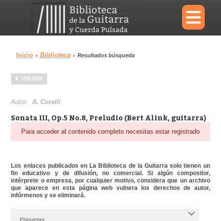
×
Inicio
Biblioteca
›
›
Resultados búsqueda
Menu
VOLVER
Biblioteca
Diccionario
Autor:
A. Corelli
Sonata III, Op.5 No.8, Preludio (Bert Alink, guitarra)
Para acceder al contenido completo necesitas estar registrado
Área personal
Reproductor
Los enlaces publicados en La Biblioteca de la Guitarra solo tienen un
fin educativo y de difusión, no comercial. Si algún compositor,
intérprete o empresa, por cualquier motivo, considera que un archivo
que aparece en esta página web vulnera los derechos de autor,
infórmenos y se eliminará.
Etiquetas