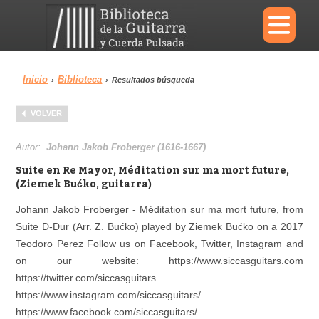
×
Inicio
Biblioteca
›
›
Resultados búsqueda
Menu
VOLVER
Biblioteca
Diccionario
Autor:
Johann Jakob Froberger (1616-1667)
Suite en Re Mayor, Méditation sur ma mort future,
(Ziemek Bućko, guitarra)
Johann Jakob Froberger - Méditation sur ma mort future, from
Área personal
Reproductor
Suite D-Dur (Arr. Z. Bućko) played by Ziemek Bućko on a 2017
Teodoro Perez Follow us on Facebook, Twitter, Instagram and
on our website: https://www.siccasguitars.com
https://twitter.com/siccasguitars
https://www.instagram.com/siccasguitars/
https://www.facebook.com/siccasguitars/