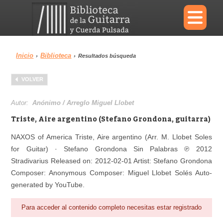
×
Inicio
Biblioteca
›
›
Resultados búsqueda
Menu
VOLVER
Biblioteca
Diccionario
Autor:
Anónimo / Arreglo Miguel Llobet
Triste, Aire argentino (Stefano Grondona, guitarra)
NAXOS of America Triste, Aire argentino (Arr. M. Llobet Soles
for Guitar) · Stefano Grondona Sin Palabras ℗ 2012
Área personal
Reproductor
Stradivarius Released on: 2012-02-01 Artist: Stefano Grondona
Composer: Anonymous Composer: Miguel Llobet Solés Auto-
generated by YouTube.
Para acceder al contenido completo necesitas estar registrado