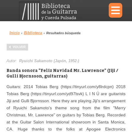
×
Inicio
Biblioteca
›
›
Resultados búsqueda
Menu
VOLVER
Biblioteca
Diccionario
Autor:
Ryuichi Sakamoto (Japón, 1952-)
Banda sonora "Feliz Navidad Mr. Lawrence" (Jiji /
Gulli Bjornsson, guitarras)
Guitars: 2014 Tobias Berg (https://tinyurl.com/y8lrdcpn) 2018
Área personal
Reproductor
Tobias Berg (https://tinyurl.com/yd97lsvk) L I N Ü are guitarists
Jiji and Gulli Bjornsson. Here they are playing Jiji's arrangement
of Ryuichi Sakamoto's theme song from the film "Merry
Christmas, Mr. Lawrence" on guitars by Tobias Berg. Recorded
at the Guitar Salon International showroom in Santa Monica,
CA. Huge thanks to the folks at Apogee Electronics