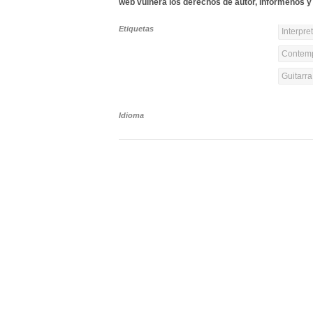
web vulnera los derechos de autor, infórmenos y 
Etiquetas
Interpre
Contemp
Guitarr
Idioma