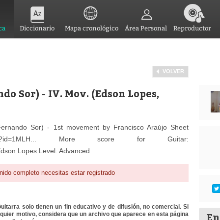
ca
Diccionario
Mapa cronológico
Área Personal
Reproductor
VOLVER
o Sor) - IV. Mov. (Edson Lopes,
ernando Sor) - 1st movement by Francisco Araújo Sheet
om/open?id=1MLH... More score for Guitar:
: Edson Lopes Level: Advanced
nido completo necesitas estar registrado
itarra solo tienen un fin educativo y de difusión, no comercial. Si
En
lquier motivo, considera que un archivo que aparece en esta página