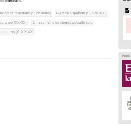
se eliminará.
tación de repertorio y Conciertos
Guitarra Española (S. XVIII-XXI)
oráneo (XX-XXI)
1 instrumento de cuerda pulsada solo
a moderna (S. XIX-XX)
PUBLI