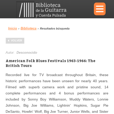
×
Inicio
Biblioteca
›
›
Resultados búsqueda
Menu
VOLVER
Biblioteca
Diccionario
Autor:
Desconocido
American Folk Blues Festivals 1963-1966: The
British Tours
Recorded live for TV broadcast throughout Britain, these
Área personal
Reproductor
historic performances have been unseen for nearly 40 years.
Filmed with superb camera work and pristine sound, 14
complete performances and 4 bonus performances are
included by Sonny Boy Williamson, Muddy Waters, Lonnie
Johnson, Big Joe Williams, Lightnin' Hopkins, Sugar Pie
DeSanto, Howlin' Wolf, Big Joe Turner, Junior Wells, and Sister