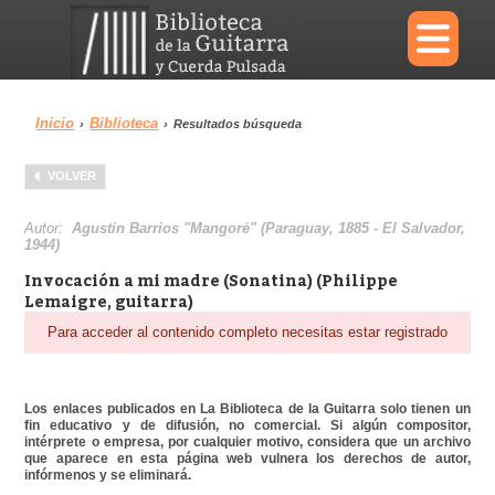
×
Inicio
Biblioteca
›
›
Resultados búsqueda
Menu
VOLVER
Biblioteca
Diccionario
Autor:
Agustín Barrios "Mangoré" (Paraguay, 1885 - El Salvador,
1944)
Invocación a mi madre (Sonatina) (Philippe
Lemaigre, guitarra)
Para acceder al contenido completo necesitas estar registrado
Área personal
Reproductor
Los enlaces publicados en La Biblioteca de la Guitarra solo tienen un
fin educativo y de difusión, no comercial. Si algún compositor,
intérprete o empresa, por cualquier motivo, considera que un archivo
que aparece en esta página web vulnera los derechos de autor,
infórmenos y se eliminará.