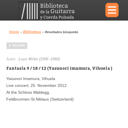
×
Inicio
Biblioteca
›
›
Resultados búsqueda
Menu
VOLVER
Biblioteca
Diccionario
Autor:
Luys Milán (1500 -1560)
Fantasía 9 / 18 / 12 (Yasunori Imamura, Vihuela )
Yasunori Imamura, Vihuela
Live concert, 25. November 2012
Área personal
Reproductor
At the Schloss Waldegg,
Feldbrunnen-St.Niklaus (Switzerland)