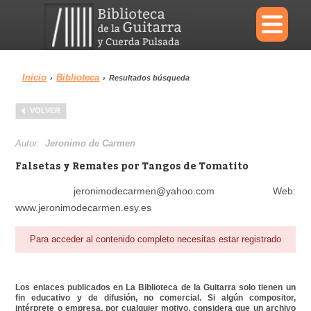
×
Inicio
Biblioteca
›
›
Resultados búsqueda
Menu
VOLVER
Biblioteca
Diccionario
Autor:
Jeronimo de Carmen
Falsetas y Remates por Tangos de Tomatito
jeronimodecarmen@yahoo.com Web:
www.jeronimodecarmen.esy.es
Área personal
Reproductor
Para acceder al contenido completo necesitas estar registrado
Los enlaces publicados en La Biblioteca de la Guitarra solo tienen un
fin educativo y de difusión, no comercial. Si algún compositor,
intérprete o empresa, por cualquier motivo, considera que un archivo